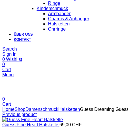
Ringe
Kinderschmuck
Armbänder
Charms & Anhänger
Halsketten
Ohrringe
ÜBER UNS
KONTAKT
Search
Sign In
0
Wishlist
0
Cart
Menu
0
Cart
Home
Shop
Damenschmuck
Halsketten
Guess Dreaming Guess
Previous product
Guess Fine Heart Halskette
69,00
CHF