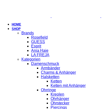
HOME
SHOP
Brands
Rosefield
GUESS
Esprit
Ania Haie
LA FREJA
Kategorien
Damenschmuck
Armbänder
Charms & Anhänger
Halsketten
Ketten
Ketten mit Anhänger
Ohrringe
Kreolen
Ohrhänger
Ohrstecker
Piercings