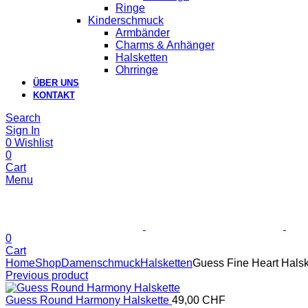
Ringe
Kinderschmuck
Armbänder
Charms & Anhänger
Halsketten
Ohrringe
ÜBER UNS
KONTAKT
Search
Sign In
0
Wishlist
0
Cart
Menu
0
Cart
Home
Shop
Damenschmuck
Halsketten
Guess Fine Heart Halsk
Previous product
Guess Round Harmony Halskette
49,00
CHF