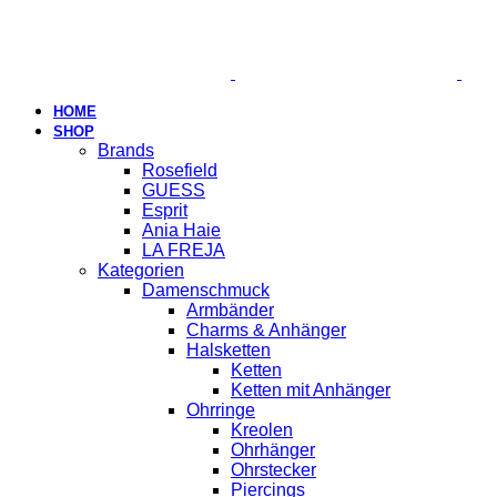
HOME
SHOP
Brands
Rosefield
GUESS
Esprit
Ania Haie
LA FREJA
Kategorien
Damenschmuck
Armbänder
Charms & Anhänger
Halsketten
Ketten
Ketten mit Anhänger
Ohrringe
Kreolen
Ohrhänger
Ohrstecker
Piercings