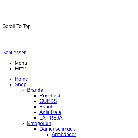
La-Freja © 2024 by
MSA Handel
. Alle Rechte vorbehalten.
Scroll To Top
Schliessen
Menu
Filter
Home
Shop
Brands
Rosefield
GUESS
Esprit
Ania Haie
LA FREJA
Kategorien
Damenschmuck
Armbänder