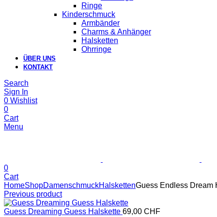
Ringe
Kinderschmuck
Armbänder
Charms & Anhänger
Halsketten
Ohrringe
ÜBER UNS
KONTAKT
Search
Sign In
0
Wishlist
0
Cart
Menu
0
Cart
Home
Shop
Damenschmuck
Halsketten
Guess Endless Dream H
Previous product
Guess Dreaming Guess Halskette
69,00
CHF