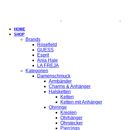
HOME
SHOP
Brands
Rosefield
GUESS
Esprit
Ania Haie
LA FREJA
Kategorien
Damenschmuck
Armbänder
Charms & Anhänger
Halsketten
Ketten
Ketten mit Anhänger
Ohrringe
Kreolen
Ohrhänger
Ohrstecker
Piercings