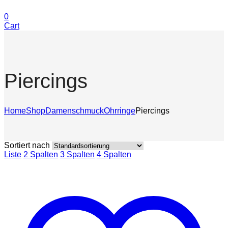
0
Cart
Piercings
Home
Shop
Damenschmuck
Ohrringe
Piercings
Sortiert nach
Liste
2 Spalten
3 Spalten
4 Spalten