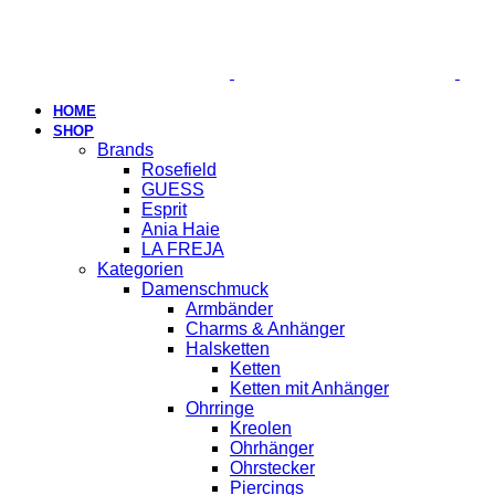
HOME
SHOP
Brands
Rosefield
GUESS
Esprit
Ania Haie
LA FREJA
Kategorien
Damenschmuck
Armbänder
Charms & Anhänger
Halsketten
Ketten
Ketten mit Anhänger
Ohrringe
Kreolen
Ohrhänger
Ohrstecker
Piercings