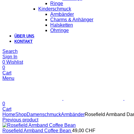
Ringe
Kinderschmuck
Armbänder
Charms & Anhänger
Halsketten
Ohrringe
ÜBER UNS
KONTAKT
Search
Sign In
0
Wishlist
0
Cart
Menu
0
Cart
Home
Shop
Damenschmuck
Armbänder
Rosefield Armband Dan
Previous product
Rosefield Armband Coffee Bean
49,00
CHF