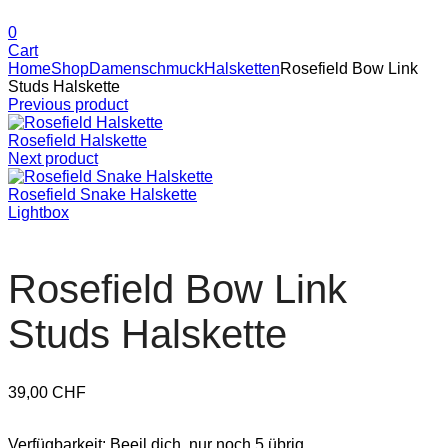
0
Cart
Home
Shop
Damenschmuck
Halsketten
Rosefield Bow Link
Studs Halskette
Previous product
Rosefield Halskette
Next product
Rosefield Snake Halskette
Lightbox
Rosefield Bow Link
Studs Halskette
39,00
CHF
Verfügbarkeit:
Beeil dich, nur noch 5 übrig.