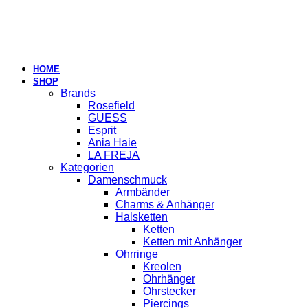
HOME
SHOP
Brands
Rosefield
GUESS
Esprit
Ania Haie
LA FREJA
Kategorien
Damenschmuck
Armbänder
Charms & Anhänger
Halsketten
Ketten
Ketten mit Anhänger
Ohrringe
Kreolen
Ohrhänger
Ohrstecker
Piercings