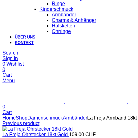
Ringe
Kinderschmuck
Armbänder
Charms & Anhänger
Halsketten
Ohrringe
ÜBER UNS
KONTAKT
Search
Sign In
0
Wishlist
0
Cart
Menu
0
Cart
Home
Shop
Damenschmuck
Armbänder
La Freja Armband 18kt
Previous product
La Freja Ohrstecker 18kt Gold
109,00
CHF