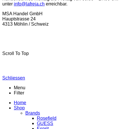
unter
info@lafreja.ch
erreichbar.
MSA Handel GmbH
Hauptstrasse 24
4313 Möhlin / Schweiz
La-Freja © 2024 by
MSA Handel
. Alle Rechte vorbehalten.
Scroll To Top
Schliessen
Menu
Filter
Home
Shop
Brands
Rosefield
GUESS
Esprit