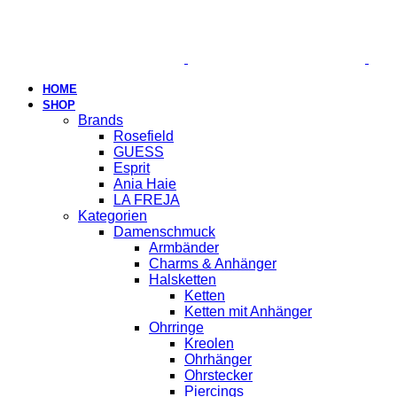
HOME
SHOP
Brands
Rosefield
GUESS
Esprit
Ania Haie
LA FREJA
Kategorien
Damenschmuck
Armbänder
Charms & Anhänger
Halsketten
Ketten
Ketten mit Anhänger
Ohrringe
Kreolen
Ohrhänger
Ohrstecker
Piercings