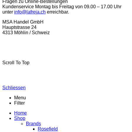
Fragen zu Online-Bestellungen
Kundenservice Montag bis Freitag von 09.00 – 17.00 Uhr
unter
info@lafreja.ch
erreichbar.
MSA Handel GmbH
Hauptstrasse 24
4313 Möhlin / Schweiz
La-Freja © 2024 by
MSA Handel
. Alle Rechte vorbehalten.
Scroll To Top
Schliessen
Menu
Filter
Home
Shop
Brands
Rosefield