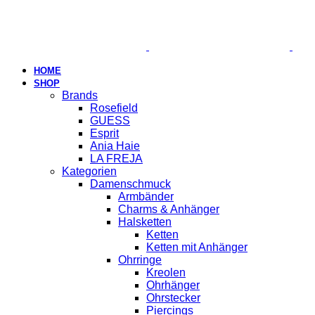
HOME
SHOP
Brands
Rosefield
GUESS
Esprit
Ania Haie
LA FREJA
Kategorien
Damenschmuck
Armbänder
Charms & Anhänger
Halsketten
Ketten
Ketten mit Anhänger
Ohrringe
Kreolen
Ohrhänger
Ohrstecker
Piercings