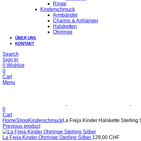
Ringe
Kinderschmuck
Armbänder
Charms & Anhänger
Halsketten
Ohrringe
ÜBER UNS
KONTAKT
Search
Sign In
0
Wishlist
0
Cart
Menu
0
Cart
Home
Shop
Kinderschmuck
La Freja Kinder Halskette Sterling 
Previous product
La Freja Kinder Ohrringe Sterling Silber
129,00
CHF