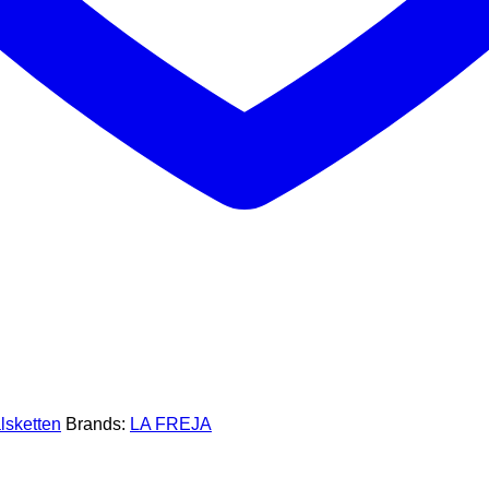
lsketten
Brands:
LA FREJA