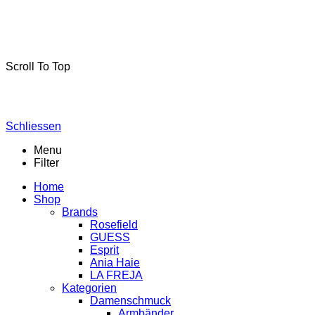
La-Freja © 2024 by
MSA Handel
. Alle Rechte vorbehalten.
Scroll To Top
Schliessen
Menu
Filter
Home
Shop
Brands
Rosefield
GUESS
Esprit
Ania Haie
LA FREJA
Kategorien
Damenschmuck
Armbänder