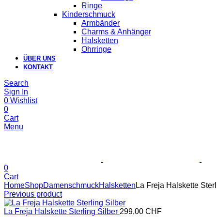
Ringe
Kinderschmuck
Armbänder
Charms & Anhänger
Halsketten
Ohrringe
ÜBER UNS
KONTAKT
Search
Sign In
0
Wishlist
0
Cart
Menu
0
Cart
Home
Shop
Damenschmuck
Halsketten
La Freja Halskette Sterl
Previous product
La Freja Halskette Sterling Silber
299,00
CHF