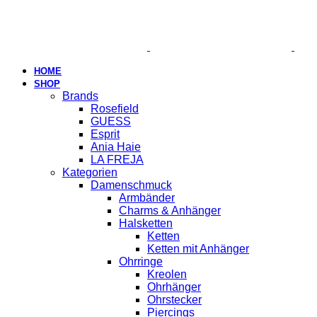
HOME
SHOP
Brands
Rosefield
GUESS
Esprit
Ania Haie
LA FREJA
Kategorien
Damenschmuck
Armbänder
Charms & Anhänger
Halsketten
Ketten
Ketten mit Anhänger
Ohrringe
Kreolen
Ohrhänger
Ohrstecker
Piercings