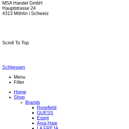
MSA Handel GmbH
Hauptstrasse 24
4313 Möhlin / Schweiz
La-Freja © 2024 by
MSA Handel
. Alle Rechte vorbehalten.
Scroll To Top
Schliessen
Menu
Filter
Home
Shop
Brands
Rosefield
GUESS
Esprit
Ania Haie
LA FREJA