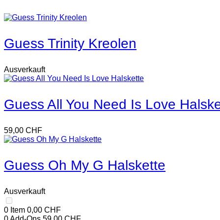
Guess Trinity Kreolen
Ausverkauft
Guess All You Need Is Love Halske
59,00
CHF
Guess Oh My G Halskette
Ausverkauft
0 Item
0,00
CHF
0
Add-Ons
59,00
CHF