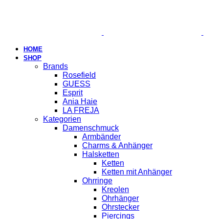
HOME
SHOP
Brands
Rosefield
GUESS
Esprit
Ania Haie
LA FREJA
Kategorien
Damenschmuck
Armbänder
Charms & Anhänger
Halsketten
Ketten
Ketten mit Anhänger
Ohrringe
Kreolen
Ohrhänger
Ohrstecker
Piercings