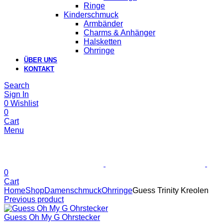
Ringe
Kinderschmuck
Armbänder
Charms & Anhänger
Halsketten
Ohrringe
ÜBER UNS
KONTAKT
Search
Sign In
0
Wishlist
0
Cart
Menu
0
Cart
Home
Shop
Damenschmuck
Ohrringe
Guess Trinity Kreolen
Previous product
Guess Oh My G Ohrstecker