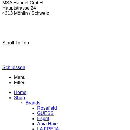
MSA Handel GmbH
Hauptstrasse 24
4313 Möhlin / Schweiz
La-Freja © 2024 by
MSA Handel
. Alle Rechte vorbehalten.
Scroll To Top
Schliessen
Menu
Filter
Home
Shop
Brands
Rosefield
GUESS
Esprit
Ania Haie
LA FREJA