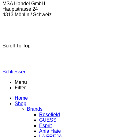
MSA Handel GmbH
Hauptstrasse 24
4313 Möhlin / Schweiz
La-Freja © 2024 by
MSA Handel
. Alle Rechte vorbehalten.
Scroll To Top
Schliessen
Menu
Filter
Home
Shop
Brands
Rosefield
GUESS
Esprit
Ania Haie
LA FREJA