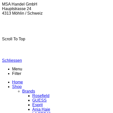
MSA Handel GmbH
Hauptstrasse 24
4313 Möhlin / Schweiz
La-Freja © 2024 by
MSA Handel
. Alle Rechte vorbehalten.
Scroll To Top
Schliessen
Menu
Filter
Home
Shop
Brands
Rosefield
GUESS
Esprit
Ania Haie