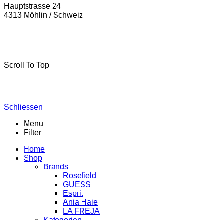
Hauptstrasse 24
4313 Möhlin / Schweiz
La-Freja © 2024 by
MSA Handel
. Alle Rechte vorbehalten.
Scroll To Top
Schliessen
Menu
Filter
Home
Shop
Brands
Rosefield
GUESS
Esprit
Ania Haie
LA FREJA
Kategorien