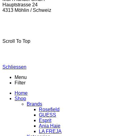
Hauptstrasse 24
4313 Möhlin / Schweiz
La-Freja © 2024 by
MSA Handel
. Alle Rechte vorbehalten.
Scroll To Top
Schliessen
Menu
Filter
Home
Shop
Brands
Rosefield
GUESS
Esprit
Ania Haie
LA FREJA