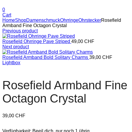
0
Cart
Home
Shop
Damenschmuck
Ohrringe
Ohrstecker
Rosefield
Armband Fine Octagon Crystal
Previous product
Rosefield Ohrringe Pave Striped
49,00
CHF
Next product
Rosefield Armband Bold Solitary Charms
39,00
CHF
Lightbox
Rosefield Armband Fine
Octagon Crystal
39,00
CHF
Verfügbarkeit:
Beeil dich, nur noch 1 übrig.