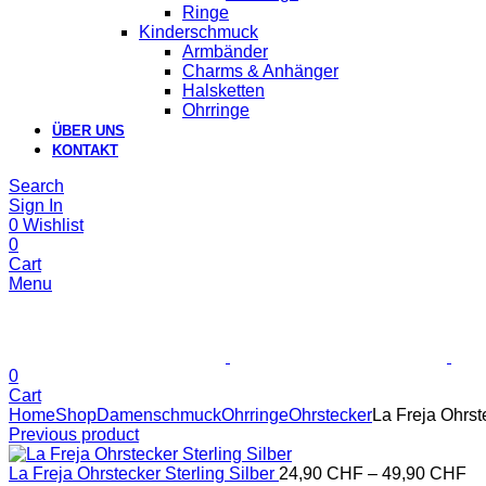
Ringe
Kinderschmuck
Armbänder
Charms & Anhänger
Halsketten
Ohrringe
ÜBER UNS
KONTAKT
Search
Sign In
0
Wishlist
0
Cart
Menu
0
Cart
Home
Shop
Damenschmuck
Ohrringe
Ohrstecker
La Freja Ohrste
Previous product
La Freja Ohrstecker Sterling Silber
24,90
CHF
–
49,90
CHF