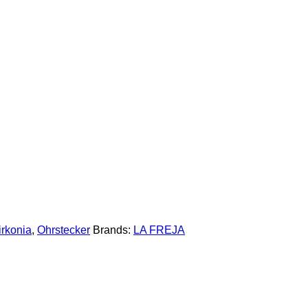
irkonia
,
Ohrstecker
Brands:
LA FREJA