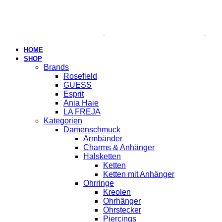
HOME
SHOP
Brands
Rosefield
GUESS
Esprit
Ania Haie
LA FREJA
Kategorien
Damenschmuck
Armbänder
Charms & Anhänger
Halsketten
Ketten
Ketten mit Anhänger
Ohrringe
Kreolen
Ohrhänger
Ohrstecker
Piercings