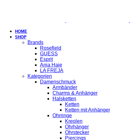
HOME
SHOP
Brands
Rosefield
GUESS
Esprit
Ania Haie
LA FREJA
Kategorien
Damenschmuck
Armbänder
Charms & Anhänger
Halsketten
Ketten
Ketten mit Anhänger
Ohrringe
Kreolen
Ohrhänger
Ohrstecker
Piercings