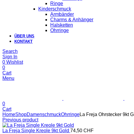
Ringe
Kinderschmuck
Armbänder
Charms & Anhänger
Halsketten
Ohrringe
ÜBER UNS
KONTAKT
Search
Sign In
0
Wishlist
0
Cart
Menu
0
Cart
Home
Shop
Damenschmuck
Ohrringe
La Freja Ohrstecker 9kt G
Previous product
La Freja Single Kreole 9kt Gold
74,50
CHF