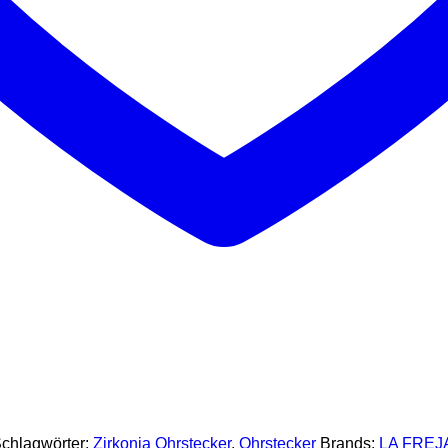
chlagwörter:
Zirkonia Ohrstecker
,
Ohrstecker
Brands:
LA FREJ