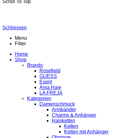
Scroll To Top
Schliessen
Menu
Filter
Home
Shop
Brands
Rosefield
GUESS
Esprit
Ania Haie
LA FREJA
Kategorien
Damenschmuck
Armbänder
Charms & Anhänger
Halsketten
Ketten
Ketten mit Anhänger
Ohrringe