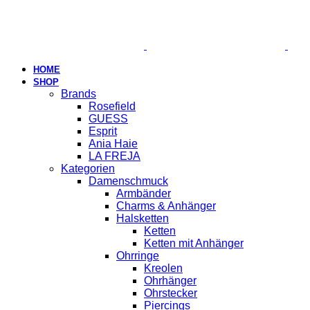
HOME
SHOP
Brands
Rosefield
GUESS
Esprit
Ania Haie
LA FREJA
Kategorien
Damenschmuck
Armbänder
Charms & Anhänger
Halsketten
Ketten
Ketten mit Anhänger
Ohrringe
Kreolen
Ohrhänger
Ohrstecker
Piercings