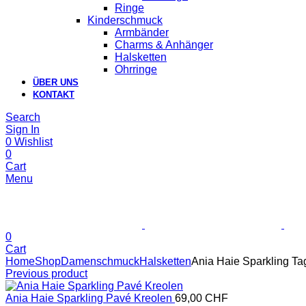
Ringe
Kinderschmuck
Armbänder
Charms & Anhänger
Halsketten
Ohrringe
ÜBER UNS
KONTAKT
Search
Sign In
0
Wishlist
0
Cart
Menu
0
Cart
Home
Shop
Damenschmuck
Halsketten
Ania Haie Sparkling Ta
Previous product
Ania Haie Sparkling Pavé Kreolen
69,00
CHF