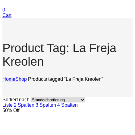
0
Cart
Product Tag: La Freja
Kreolen
Home
Shop
Products tagged “La Freja Kreolen”
Sortiert nach
Liste
2 Spalten
3 Spalten
4 Spalten
50
% Off