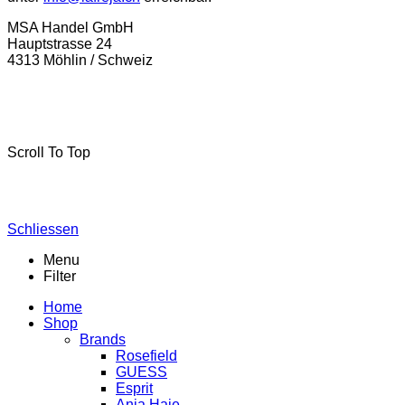
MSA Handel GmbH
Hauptstrasse 24
4313 Möhlin / Schweiz
La-Freja © 2024 by
MSA Handel
. Alle Rechte vorbehalten.
Scroll To Top
Schliessen
Menu
Filter
Home
Shop
Brands
Rosefield
GUESS
Esprit
Ania Haie