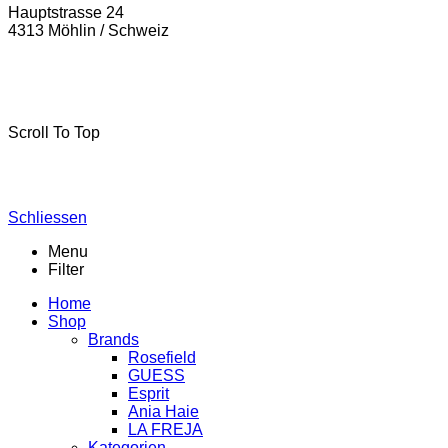
Hauptstrasse 24
4313 Möhlin / Schweiz
La-Freja © 2024 by
MSA Handel
. Alle Rechte vorbehalten.
Scroll To Top
Schliessen
Menu
Filter
Home
Shop
Brands
Rosefield
GUESS
Esprit
Ania Haie
LA FREJA
Kategorien