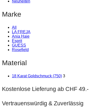
Neuheiten
Marke
All
LA FREJA
Ania Haie
Esprit
GUESS
Rosefield
Material
18 Karat Goldschmuck (750)
3
Kostenlose Lieferung ab CHF 49.-
Vertrauenswürdig & Zuverlässig