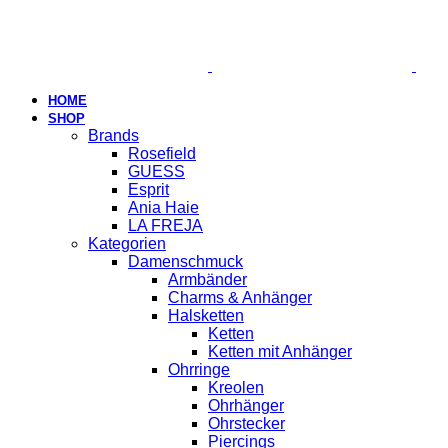
HOME
SHOP
Brands
Rosefield
GUESS
Esprit
Ania Haie
LA FREJA
Kategorien
Damenschmuck
Armbänder
Charms & Anhänger
Halsketten
Ketten
Ketten mit Anhänger
Ohrringe
Kreolen
Ohrhänger
Ohrstecker
Piercings