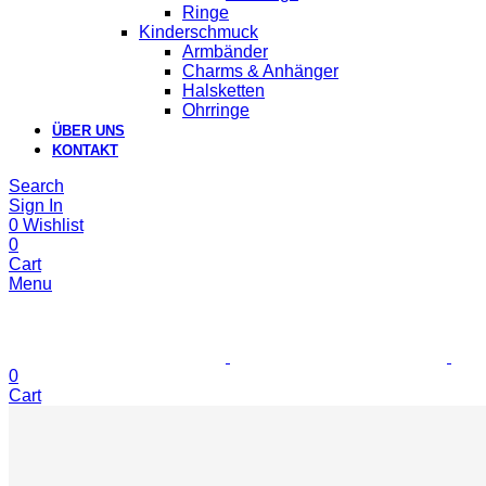
Ringe
Kinderschmuck
Armbänder
Charms & Anhänger
Halsketten
Ohrringe
ÜBER UNS
KONTAKT
Search
Sign In
0
Wishlist
0
Cart
Menu
0
Cart