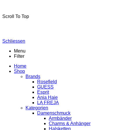
La-Freja © 2024 by
MSA Handel
. Alle Rechte vorbehalten.
Scroll To Top
Schliessen
Menu
Filter
Home
Shop
Brands
Rosefield
GUESS
Esprit
Ania Haie
LA FREJA
Kategorien
Damenschmuck
Armbänder
Charms & Anhänger
Halsketten