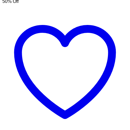
50
% Off