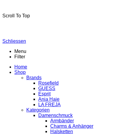
La-Freja © 2024 by
MSA Handel
. Alle Rechte vorbehalten.
Scroll To Top
Schliessen
Menu
Filter
Home
Shop
Brands
Rosefield
GUESS
Esprit
Ania Haie
LA FREJA
Kategorien
Damenschmuck
Armbänder
Charms & Anhänger
Halsketten