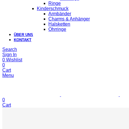
Ringe
Kinderschmuck
Armbänder
Charms & Anhänger
Halsketten
Ohrringe
ÜBER UNS
KONTAKT
Search
Sign In
0
Wishlist
0
Cart
Menu
0
Cart