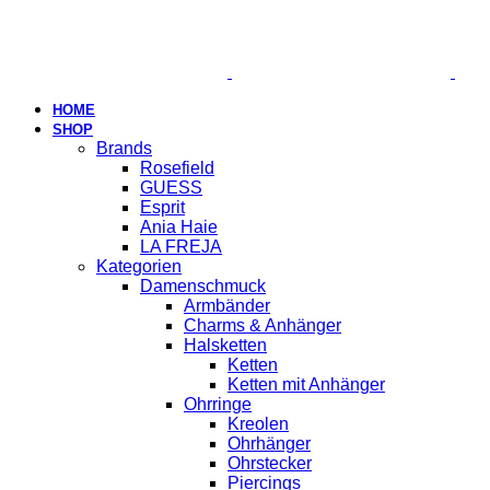
HOME
SHOP
Brands
Rosefield
GUESS
Esprit
Ania Haie
LA FREJA
Kategorien
Damenschmuck
Armbänder
Charms & Anhänger
Halsketten
Ketten
Ketten mit Anhänger
Ohrringe
Kreolen
Ohrhänger
Ohrstecker
Piercings